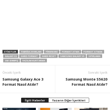
ETIKETLER
FABRIKA AYARLARI
FIRMWARE
FORMAT ATMA
FORMAT ATMAK
GALAXY S5
HARD FORMAT
HARD RESET
SAMSUNG GALAXY S5
SIFIRLAMA
SM-G900FQ
YAZILIM KURTARMA
Önceki İçerik
Sonraki İçerik
Samsung Galaxy Ace 3
Samsung Monte S5620
Format Nasıl Atılır?
Format Nasıl Atılır?
İlgili Haberler
Yazarın Diğer İçerikleri