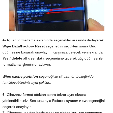
4-
Açılan formatlama ekranında seçenekler arasında ilerleyerek
Wipe Data/Factory Reset
seçeneğini seçtikten sonra Güç
düğmesine basarak onaylayın. Karşınıza gelecek yeni ekranda
Yes / delete all user data
seçeneğine giderek güç düğmesi ile
formatlama işlemini onaylayın.
Wipe cache partition
seçeneği ile cihazın ön belleğinide
temizleyebilirsiniz aynı şekilde.
6-
Cihazınız format attıktan sonra tekrar aynı ekrana
yönlendirilirsiniz. Ses tuşlarıyla
Reboot system now
seçeneğini
seçerek onaylayın.
7-
Cihazınız yeniden başlayacak ve sizden kurulum yapmanızı