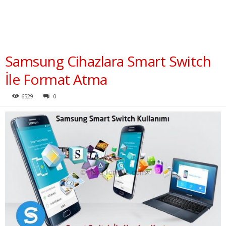
t
Samsung Cihazlara Smart Switch
İle Format Atma
6529
0