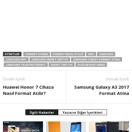
ETIKETLER
FORMAT ATMAK
FORMAT NASIL ATILIR
KIES
SAMSUNG
SAMSUNG KIES
SAMSUNG SMART SWITCH
SAMSUNG TABLET FORMAT ATMA
SAMSUNG TELEFON FORMAT
SMART SWITCH
YAZILIM KURTARMA
Önceki İçerik
Sonraki İçerik
Huawei Honor 7 Cihaza
Samsung Galaxy A3 2017
Nasıl Format Atılır?
Format Atma
İlgili Haberler
Yazarın Diğer İçerikleri