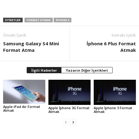
ETIKETLER
FORMAT ATMAK
IPHONE 6
Önceki İçerik
Sonraki İçerik
Samsung Galaxy S4 Mini
İphone 6 Plus Format
Format Atma
Atmak
İlgili Haberler
Yazarın Diğer İçerikleri
Apple iPad Air Format
Apple İphone 3G Format
Apple İphone 3 Format
Atmak
Atmak
Atmak