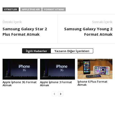
ETIKETLER
APPLE IPAD AIR
FORMAT ATMAK
Önceki İçerik
Sonraki İçerik
Samsung Galaxy Star 2
Samsung Galaxy Young 2
Plus Format Atmak
Format Atmak
İlgili Haberler
Yazarın Diğer İçerikleri
İphone 6 Plus Format
Apple İphone 3G Format
Apple İphone 3 Format
Atmak
Atmak
Atmak