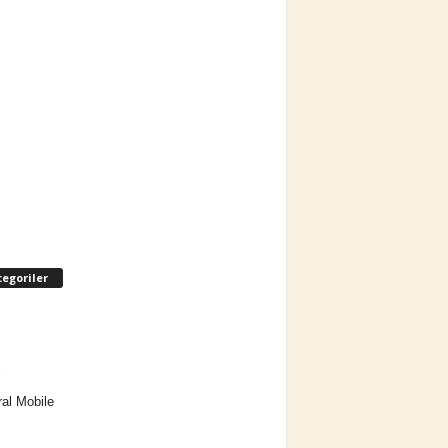
egoriler
l
al Mobile