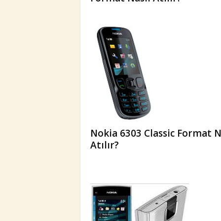
m
a
t
Nokia 6303 Classic Format N
Atılır?