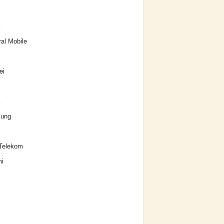
l
al Mobile
ei
ung
Telekom
i