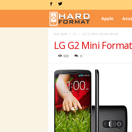
Apple
Asu
H
Ana Sayfa
LG
LG G2 Mini Format Atmak
a
LG G2 Mini Forma
r
653
0
d
F
o
r