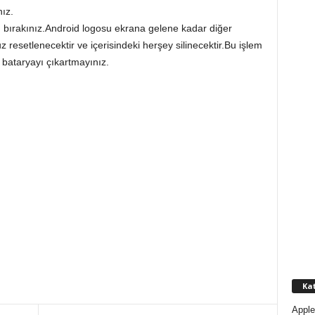
ız.
ırakınız.Android logosu ekrana gelene kadar diğer
esetlenecektir ve içerisindeki herşey silinecektir.Bu işlem
bataryayı çıkartmayınız.
Kat
Apple