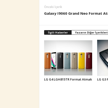
Önceki İçerik
Galaxy I9060 Grand Neo Format A
İlgili Haberler
Yazarın Diğer İçerikleri
LG G4 LGH815TR Format Atmak
LG G3 