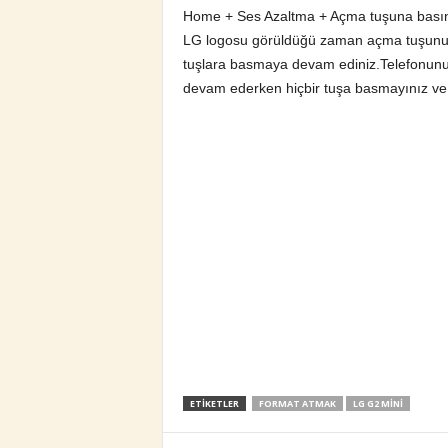
Home + Ses Azaltma + Açma tuşuna basın
LG logosu görüldüğü zaman açma tuşunu b
tuşlara basmaya devam ediniz.Telefonunuz r
devam ederken hiçbir tuşa basmayınız ve 
ETIKETLER
FORMAT ATMAK
LG G2 MINI