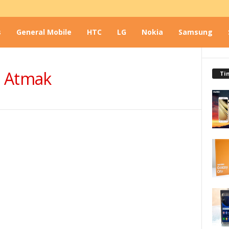
s
General Mobile
HTC
LG
Nokia
Samsung
t Atmak
Ti