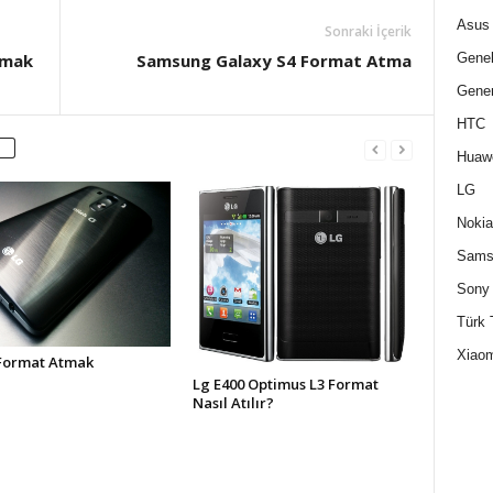
Asus
Sonraki İçerik
Gene
tmak
Samsung Galaxy S4 Format Atma
Gener
HTC
Huaw
LG
Nokia
Sams
Sony
Türk 
Xiaom
Format Atmak
Lg E400 Optimus L3 Format
Nasıl Atılır?