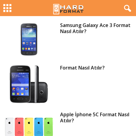
H
Samsung Galaxy Ace 3 Format
Nasıl Atılır?
a
r
d
Format Nasıl Atılır?
F
o
r
Apple İphone 5C Format Nasıl
m
Atılır?
a